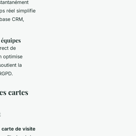
nstantanément
s réel simplifie
a base CRM,
 équipes
irect de
n optimise
soutient la
 RGPD.
es cartes
t
e
carte de visite