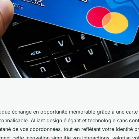
de vos contacts
aque échange en opportunité mémorable grâce à une cart
onnalisable. Alliant design élégant et technologie sans contac
unique
ntané de vos coordonnées, tout en reflétant votre identité p
t cette innovation simplifie vos interactions, valorise vo