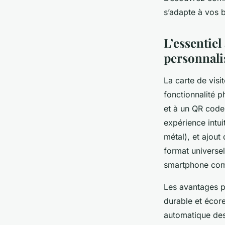
s’adapte à vos 
Emy
•
9 juillet 2025
•
5 min de lecture
L’essentiel
personnali
La carte de vis
fonctionnalité 
et à un QR code
expérience intui
métal), et ajout
format universe
smartphone comp
Les avantages po
durable et écor
automatique des 