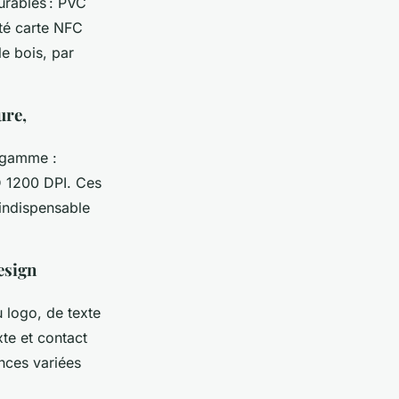
urables : PVC
ité carte NFC
le bois, par
ure,
e gamme :
D 1200 DPI. Ces
 indispensable
design
u logo, de texte
xte et contact
ences variées