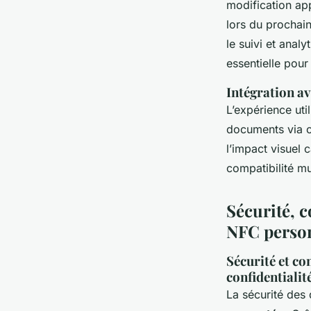
modification app
lors du prochain
le suivi et anal
essentielle pou
Intégration av
L’expérience util
documents via ca
l’impact visuel c
compatibilité m
Sécurité, 
NFC person
Sécurité et c
confidentialit
La sécurité des 