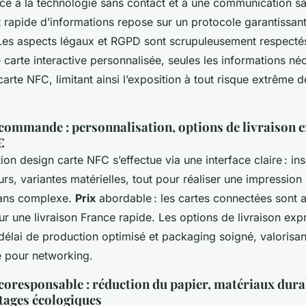
ce à la technologie sans contact et à une communication san
 rapide d’informations repose sur un protocole garantissant
 Les aspects légaux et RGPD sont scrupuleusement respectés
une carte interactive personnalisée, seules les informations né
carte NFC, limitant ainsi l’exposition à tout risque extrême d
 commande : personnalisation, options de livraison e
€
ion design carte NFC s’effectue via une interface claire : in
rs, variantes matérielles, tout pour réaliser une impression
sans complexe.
Prix
abordable : les cartes connectées sont 
r une livraison France rapide. Les options de livraison exp
délai de production optimisé et packaging soigné, valorisan
te pour networking.
oresponsable : réduction du papier, matériaux dura
ntages écologiques