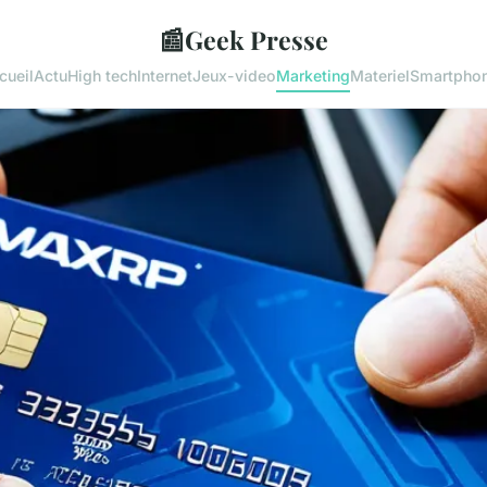
📰
Geek Presse
cueil
Actu
High tech
Internet
Jeux-video
Marketing
Materiel
Smartpho