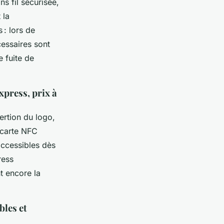
s fil sécurisée,
 la
 : lors de
cessaires sont
e fuite de
xpress, prix à
sertion du logo,
 carte NFC
accessibles dès
ress
t encore la
bles et