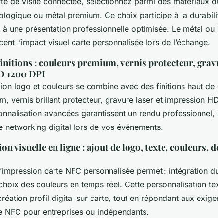
te de visite connectée, sélectionnez parmi des matériaux d
ologique ou métal premium. Ce choix participe à la durabil
 à une présentation professionnelle optimisée. Le métal ou 
ent l’impact visuel carte personnalisée lors de l’échange.
finitions : couleurs premium, vernis protecteur, grav
D 1200 DPI
tion logo et couleurs se combine avec des finitions haut d
, vernis brillant protecteur, gravure laser et impression H
onnalisation avancées garantissent un rendu professionnel,
e networking digital lors de vos événements.
on visuelle en ligne : ajout de logo, texte, couleurs, 
 d’impression carte NFC personnalisée permet : intégration d
choix des couleurs en temps réel. Cette personnalisation te
éation profil digital sur carte, tout en répondant aux exig
rte NFC pour entreprises ou indépendants.