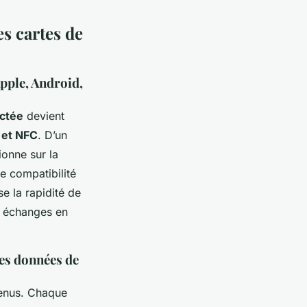
es cartes de
Apple, Android,
ectée
devient
 et NFC
. D’un
ionne sur la
e compatibilité
e la rapidité de
es échanges en
des données de
tenus. Chaque