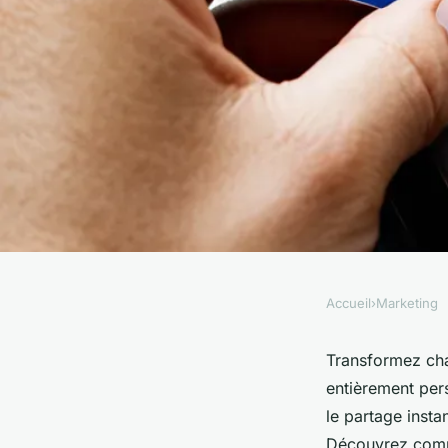
Accueil
›
Marketing
MARKETING
Maximisez l'impact 
Transformez ch
entièrement pers
avec une carte nfc 
le partage insta
Découvrez commen