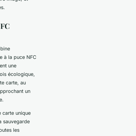
es.
 NFC
mbine
ce à la puce NFC
ient une
bois écologique,
te carte, au
approchant un
e.
e carte unique
la sauvegarde
outes les