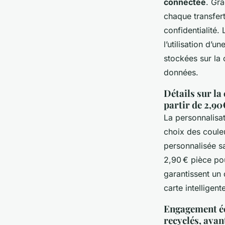
connectée
. Grâ
chaque transfert
confidentialité.
l’utilisation d’
stockées sur la 
données.
Détails sur la
partir de 2,90
La personnalisat
choix des couleu
personnalisée 
2,90 € pièce pou
garantissent un 
carte intelligen
Engagement éc
recyclés, ava