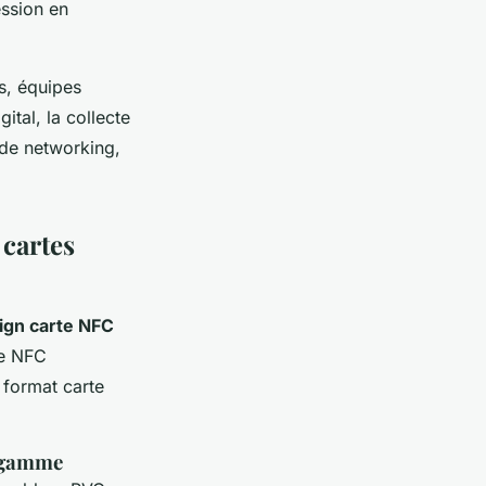
ession en
s, équipes
ital, la collecte
 de networking,
 cartes
ign carte NFC
te NFC
 format carte
e gamme