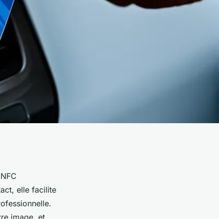
e NFC
t, elle facilite
rofessionnelle.
tre image, et