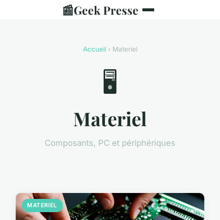
📰
Geek Presse
Accueil
› Materiel
🖥️
Materiel
Composants, PC et périphériques
MATERIEL