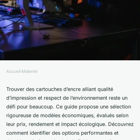
Accueil
›
Materiel
MATERIEL
Top choix de cartouches
Trouver des cartouches d’encre alliant qualité
d’impression et respect de l’environnement reste un
d'encre abordables alliant
défi pour beaucoup. Ce guide propose une sélection
qualité et écologie
rigoureuse de modèles économiques, évalués selon
leur prix, rendement et impact écologique. Découvrez
Emy
•
19 octobre 2025
•
5 min de lecture
comment identifier des options performantes et